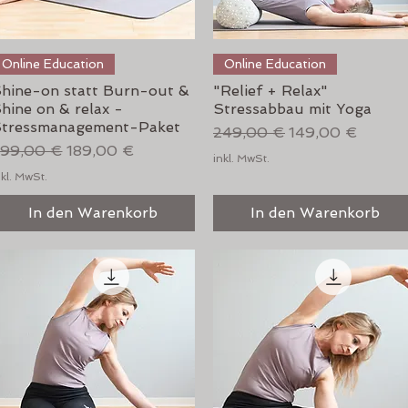
Schnellansicht
Schnellansicht
Online Education
Online Education
hine-on statt Burn-out &
"Relief + Relax"
hine on & relax -
Stressabbau mit Yoga
tressmanagement-Paket
Standardpreis
Sale-Preis
249,00 €
149,00 €
tandardpreis
Sale-Preis
99,00 €
189,00 €
inkl. MwSt.
nkl. MwSt.
In den Warenkorb
In den Warenkorb