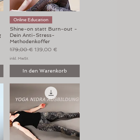
Schnellansicht
Online Education
Shine-on statt Burn-out -
g
Dein Anti-Stress-
Methodenkoffer
Standardpreis
Sale-Preis
179,00 €
139,00 €
inkl. MwSt.
In den Warenkorb