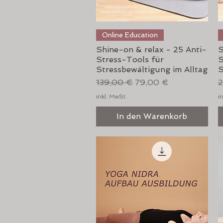
Schnellansicht
Online Education
Shine-on & relax - 25 Anti-
S
Stress-Tools für
S
Stressbewältigung im Alltag
S
Standardpreis
Sale-Preis
S
139,00 €
79,00 €
2
inkl. MwSt.
i
In den Warenkorb