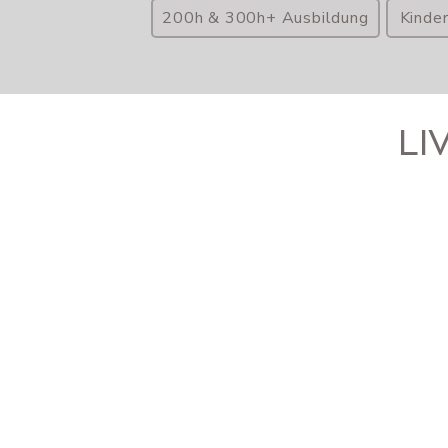
200h & 300h+ Ausbildung
Kinde
LI