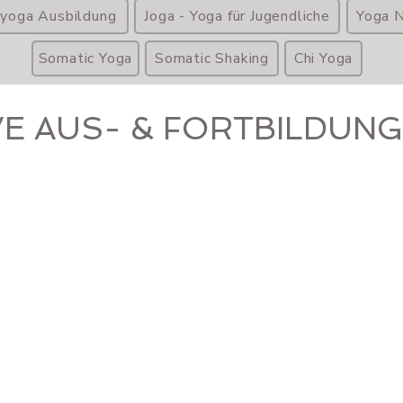
ryoga Ausbildung
Joga - Yoga für Jugendliche
Yoga N
Somatic Yoga
Somatic Shaking
Chi Yoga
VE AUS- & FORTBILDUN