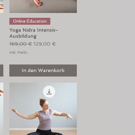
Schnellansicht
Online Education
Yoga Nidra Intensiv-
Ausbildung
Standardpreis
Sale-Preis
169,00 €
129,00 €
inkl. MwSt.
In den Warenkorb