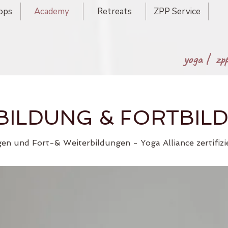
ops
Academy
Retreats
ZPP Service
yoga |
zp
BILDUNG & FORTBIL
gen und Fort-& Weiterbildungen -
Yoga Alliance zertifiz