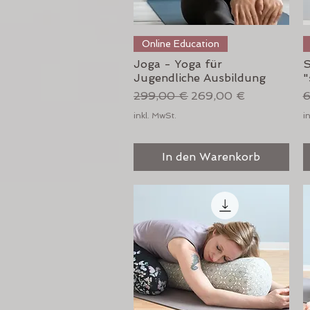
Schnellansicht
Online Education
Joga - Yoga für
S
Jugendliche Ausbildung
"
Standardpreis
Sale-Preis
S
299,00 €
269,00 €
6
inkl. MwSt.
i
In den Warenkorb