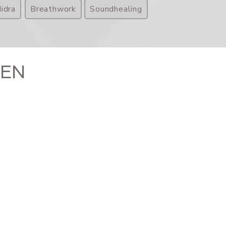
idra
Breathwork
Soundhealing
GEN