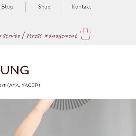
Blog
Shop
Kontakt
p service
|
stress management
DUNG
iert
(AYA, YACEP)