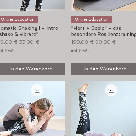
Schnellansicht
Schnellansicht
Online Education
Online Education
omatic Shaking I - Intro
"Herz + Seele" - das
shake & vibrate"
besondere Resilienztrainin
tandardpreis
Sale-Preis
Standardpreis
Sale-Preis
9,00 €
55,00 €
199,00 €
99,00 €
nkl. MwSt.
inkl. MwSt.
In den Warenkorb
In den Warenkorb