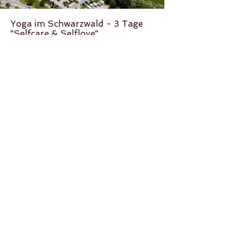
Yoga im Schwarzwald - 3 Tage
"Selfcare & Selflove"
KRANKENKASSENZUSCHUSS
Freitag, 2. Juli - Sonntag, 4. Juli 2027 in
Feldberg, Schwarzwald // mit Mel
Stress Release Yoga, Flow Yoga und Yin
Yoga, Breathwork, Meditation &
Affirmationen,
Soulfood Vollpension,
Freetime, Spa mit Pools, Sauna,
Massagen - und Natur pur genießen
mehr Infos & buchen