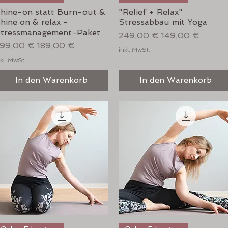
hine-on statt Burn-out &
"Relief + Relax"
hine on & relax -
Stressabbau mit Yoga
tressmanagement-Paket
Standardpreis
Sale-Preis
249,00 €
149,00 €
tandardpreis
Sale-Preis
99,00 €
189,00 €
inkl. MwSt.
kl. MwSt.
In den Warenkorb
In den Warenkorb
Schnellansicht
Schnellansicht