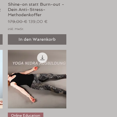
Shine-on statt Burn-out -
g
Dein Anti-Stress-
Methodenkoffer
Standardpreis
Sale-Preis
179,00 €
139,00 €
inkl. MwSt.
In den Warenkorb
Schnellansicht
Online Education