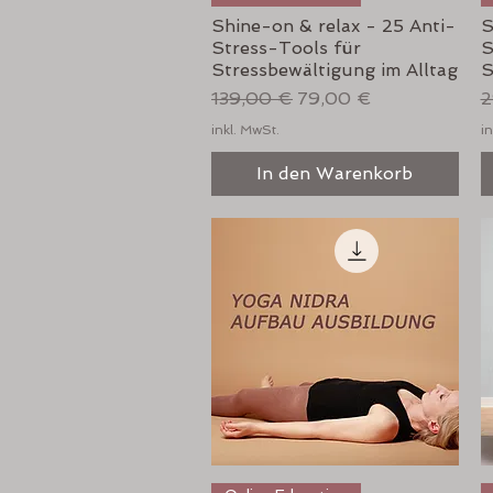
Shine-on & relax - 25 Anti-
S
Stress-Tools für
S
Stressbewältigung im Alltag
S
Standardpreis
Sale-Preis
S
139,00 €
79,00 €
2
inkl. MwSt.
in
In den Warenkorb
Schnellansicht