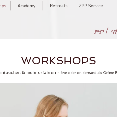
ops
Academy
Retreats
ZPP Service
yoga |
zp
WORKSHOPS
eintauchen & mehr erfahren - l
ive oder on demand als Online 