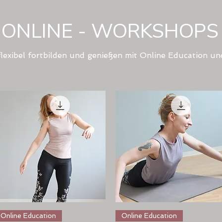
ONLINE - WORKSHOPS
flexibel fortbilden und genießen mit Online Education u
Schnellansicht
Schnellansicht
Online Education
Online Education