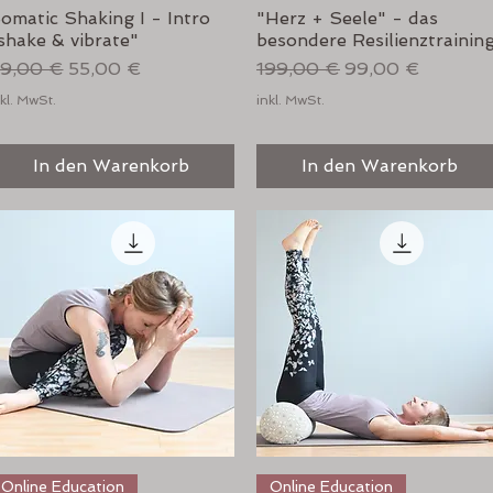
omatic Shaking I - Intro
"Herz + Seele" - das
shake & vibrate"
besondere Resilienztrainin
tandardpreis
Sale-Preis
Standardpreis
Sale-Preis
9,00 €
55,00 €
199,00 €
99,00 €
kl. MwSt.
inkl. MwSt.
In den Warenkorb
In den Warenkorb
Schnellansicht
Schnellansicht
Online Education
Online Education