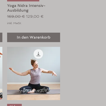
Yoga Nidra Intensiv-
Ausbildung
Standardpreis
Sale-Preis
169,00 €
129,00 €
inkl. MwSt.
In den Warenkorb
Schnellansicht