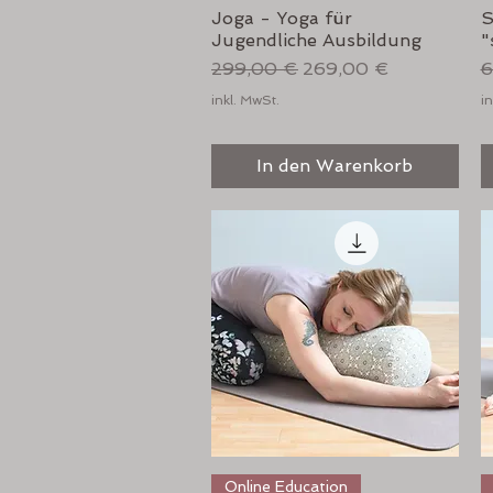
Joga - Yoga für
S
Jugendliche Ausbildung
"
Standardpreis
Sale-Preis
S
299,00 €
269,00 €
6
inkl. MwSt.
in
In den Warenkorb
Schnellansicht
Online Education