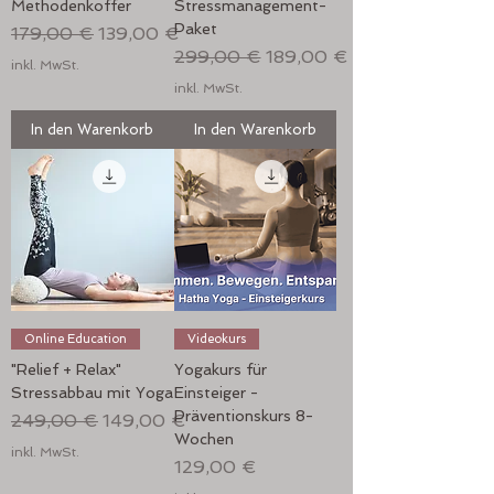
Methodenkoffer
Stressmanagement-
Paket
Standardpreis
Sale-Preis
179,00 €
139,00 €
Standardpreis
Sale-Preis
299,00 €
189,00 €
inkl. MwSt.
inkl. MwSt.
In den Warenkorb
In den Warenkorb
Online Education
Videokurs
"Relief + Relax"
Yogakurs für
Stressabbau mit Yoga
Einsteiger -
Präventionskurs 8-
Standardpreis
Sale-Preis
249,00 €
149,00 €
Wochen
inkl. MwSt.
Preis
129,00 €