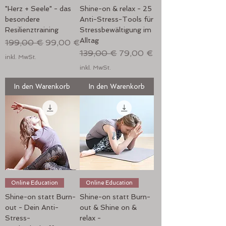
"Herz + Seele" - das
Shine-on & relax - 25
besondere
Anti-Stress-Tools für
Resilienztraining
Stressbewältigung im
Alltag
Standardpreis
Sale-Preis
199,00 €
99,00 €
Standardpreis
Sale-Preis
139,00 €
79,00 €
inkl. MwSt.
inkl. MwSt.
In den Warenkorb
In den Warenkorb
Online Education
Online Education
Shine-on statt Burn-
Shine-on statt Burn-
out - Dein Anti-
out & Shine on &
Stress-
relax -