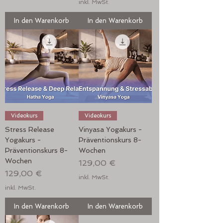
inkl. MwSt.
In den Warenkorb
In den Warenkorb
Videokurs
Videokurs
Stress Release
Vinyasa Yogakurs -
Yogakurs -
Präventionskurs 8-
Präventionskurs 8-
Wochen
Wochen
Preis
129,00 €
Preis
129,00 €
inkl. MwSt.
inkl. MwSt.
In den Warenkorb
In den Warenkorb