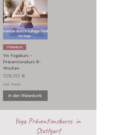
Videokurs
Yin Yogakurs -
Präventionskurs 8-
Wochen
Preis
129,00 €
inkl. MwSt.
In den Warenkorb
Yoga Präventionskurse in
Stuttgart