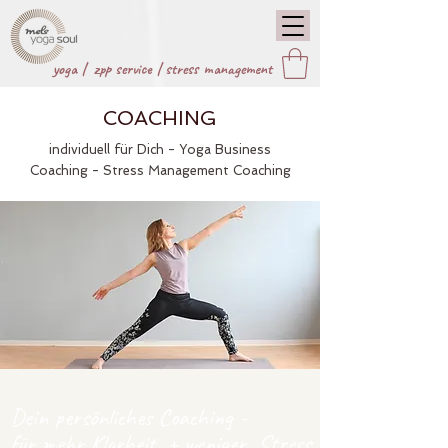
yoga |
zpp service
|
stress management
COACHING
individuell für Dich - Yoga Business
Coaching - Stress Management Coaching
Dein persönliches Coaching -
für mehr Klarheit + weniger Stress