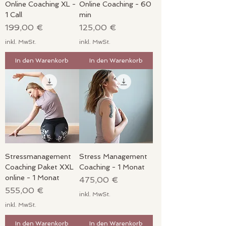
Online Coaching XL -
Online Coaching - 60
1 Call
min
Preis
Preis
199,00 €
125,00 €
inkl. MwSt.
inkl. MwSt.
In den Warenkorb
In den Warenkorb
Stressmanagement
Stress Management
Coaching Paket XXL
Coaching - 1 Monat
online - 1 Monat
Preis
475,00 €
Preis
555,00 €
inkl. MwSt.
inkl. MwSt.
In den Warenkorb
In den Warenkorb