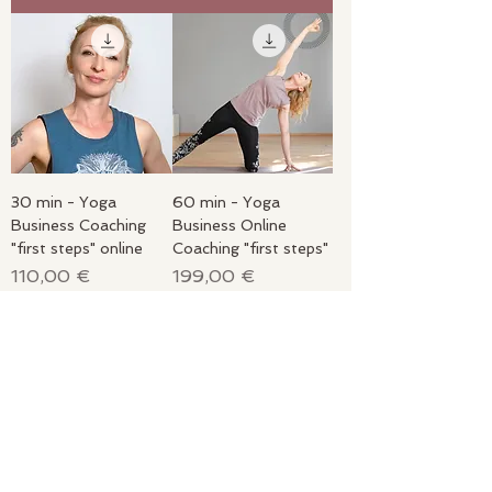
30 min - Yoga
60 min - Yoga
Business Coaching
Business Online
"first steps" online
Coaching "first steps"
Preis
Preis
110,00 €
199,00 €
inkl. MwSt.
inkl. MwSt.
In den Warenkorb
In den Warenkorb