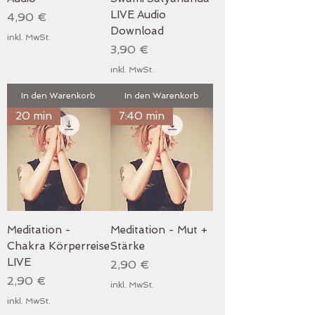
LIVE Audio
Preis
4,90 €
Download
inkl. MwSt.
Preis
3,90 €
inkl. MwSt.
In den Warenkorb
In den Warenkorb
20 min
7:40 min
Meditation -
Meditation - Mut +
Chakra Körperreise
Stärke
LIVE
Preis
2,90 €
Preis
2,90 €
inkl. MwSt.
inkl. MwSt.