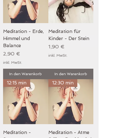
Meditation - Erde,
Meditation für
Himmel und
Kinder - Der Stein
Balance
Preis
1,90 €
Preis
2,90 €
inkl. MwSt.
inkl. MwSt.
In den Warenkorb
In den Warenkorb
12:15 min
12:30 min
Meditation -
Meditation - Atme