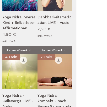
Yoga Nidra inneres
Dankbarkeitsmedit
Kind + Selbstliebe-
ation LIVE - Audio
Affirmationen
Preis
2,90 €
Preis
4,90 €
inkl. MwSt.
inkl. MwSt.
In den Warenkorb
In den Warenkorb
43 min
23 min
Yoga Nidra -
Yoga Nidra
Heilenergie LIVE -
kompakt - nach
Audio
Swami Satyananda