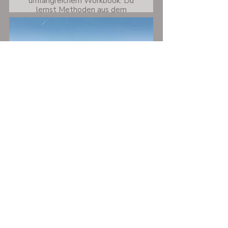
umfangreichem Workbook. Du
lernst Methoden aus dem
multimodalen
Stressmanagement kennen, die
du auch direkt in deinem Alltag
anwenden kannst. Erstelle so
deinen persönlichen Anti-
Stress-Methodenkoffer mit
Yoga, Meditation, Breathwork,
Vagustraining, Mindset Arbeit
und vielem mehr.
"Selflove & Selfcare" YOGA
RETREAT Feldberg im
Schwarzwald 2027
Yoga Wochenende in Feldberg
im Schwarzwald im Hotel
Schlehdorn, Entspannung, Stress