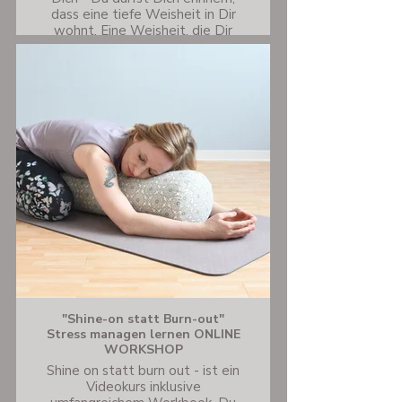
dass eine tiefe Weisheit in Dir
wohnt. Eine Weisheit, die Dir
hilft, Deinen Weg zu finden, die
für Dich richtigen
Entscheidungen zu treffen - und
so entspannter, weniger
gestresst und zufriedener durch
Dein Leben zu gehen.
"Shine-on statt Burn-out"
Stress managen lernen ONLINE
WORKSHOP
Shine on statt burn out - ist ein
Videokurs inklusive