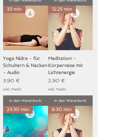
In den Warenkorb
In den Warenkorb
33 min
12:25 min
Yoga Nidra - für
Meditation -
Schultern & Nacken
Körperreise mit
- Audio
Lichtenergie
Preis
Preis
3,90 €
2,90 €
inkl. MwSt.
inkl. MwSt.
In den Warenkorb
In den Warenkorb
23:30 min
6:30 min