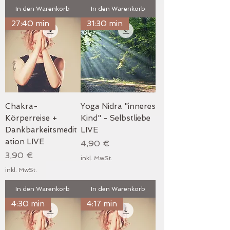
In den Warenkorb
In den Warenkorb
27:40 min
31:30 min
Chakra-
Yoga Nidra "inneres
Körperreise +
Kind" - Selbstliebe
Dankbarkeitsmedit
LIVE
ation LIVE
Preis
4,90 €
Preis
3,90 €
inkl. MwSt.
inkl. MwSt.
In den Warenkorb
In den Warenkorb
4:30 min
4:17 min