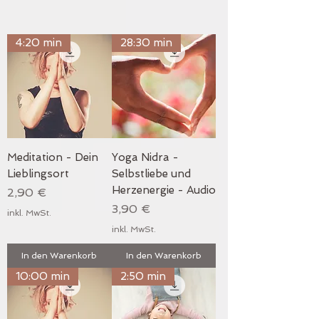
4:20 min
28:30 min
Meditation - Dein
Yoga Nidra -
Lieblingsort
Selbstliebe und
Herzenergie - Audio
Preis
2,90 €
Preis
3,90 €
inkl. MwSt.
inkl. MwSt.
In den Warenkorb
In den Warenkorb
10:00 min
2:50 min