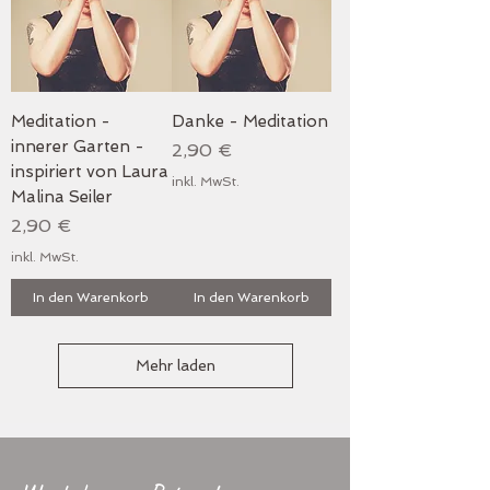
Meditation -
Danke - Meditation
innerer Garten -
Preis
2,90 €
inspiriert von Laura
inkl. MwSt.
Malina Seiler
Preis
2,90 €
inkl. MwSt.
In den Warenkorb
In den Warenkorb
Mehr laden