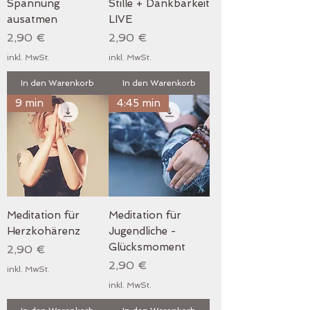
Spannung
Stille + Dankbarkeit
ausatmen
LIVE
Preis
Preis
2,90 €
2,90 €
inkl. MwSt.
inkl. MwSt.
In den Warenkorb
In den Warenkorb
9 min
4:45 min
Meditation für
Meditation für
Herzkohärenz
Jugendliche -
Glücksmoment
Preis
2,90 €
Preis
2,90 €
inkl. MwSt.
inkl. MwSt.