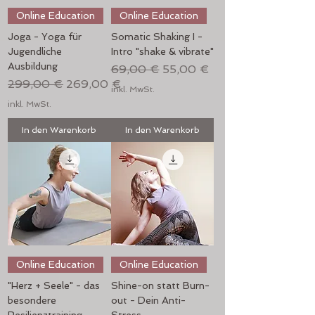
Online Education
Online Education
Joga - Yoga für
Somatic Shaking I -
Jugendliche
Intro "shake & vibrate"
Ausbildung
Standardpreis
Sale-Preis
69,00 €
55,00 €
Standardpreis
Sale-Preis
299,00 €
269,00 €
inkl. MwSt.
inkl. MwSt.
In den Warenkorb
In den Warenkorb
Online Education
Online Education
"Herz + Seele" - das
Shine-on statt Burn-
besondere
out - Dein Anti-
Resilienztraining
Stress-