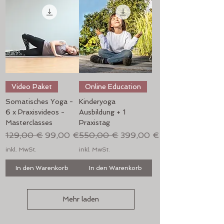
Video Paket
Online Education
Somatisches Yoga -
Kinderyoga
6 x Praxisvideos -
Ausbildung + 1
Masterclasses
Praxistag
Standardpreis
Sale-Preis
Standardpreis
Sale-Preis
129,00 €
99,00 €
550,00 €
399,00 €
inkl. MwSt.
inkl. MwSt.
In den Warenkorb
In den Warenkorb
Mehr laden