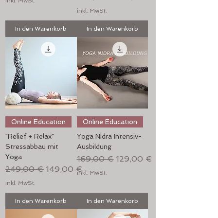
inkl. MwSt.
inkl. MwSt.
In den Warenkorb
In den Warenkorb
Online Education
Online Education
"Relief + Relax"
Yoga Nidra Intensiv-
Stressabbau mit
Ausbildung
Yoga
Standardpreis
Sale-Preis
169,00 €
129,00 €
Standardpreis
Sale-Preis
249,00 €
149,00 €
inkl. MwSt.
inkl. MwSt.
In den Warenkorb
In den Warenkorb