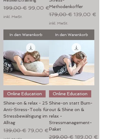
Methodenkoffer
Standardpreis
Sale-Preis
199,00 €
99,00 €
Standardpreis
Sale-Preis
179,00 €
139,00 €
inkl. MwSt.
inkl. MwSt.
In den Warenkorb
In den Warenkorb
Online Education
Online Education
Shine-on & relax - 25
Shine-on statt Burn-
Anti-Stress-Tools für
out & Shine on &
Stressbewältigung im
relax -
Alltag
Stressmanagement-
Paket
Standardpreis
Sale-Preis
139,00 €
79,00 €
Standardpreis
Sale-Preis
299,00 €
189,00 €