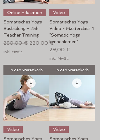
Online Education
Video
Somatisches Yoga
Somatisches Yoga
Ausbildung - 25h
Video - Masterclass 1
Teacher Training
"Somatic Yoga
kennenlernen"
Standardpreis
Sale-Preis
280,00 €
220,00 €
Preis
29,00 €
inkl. MwSt.
inkl. MwSt.
In den Warenkorb
In den Warenkorb
Video
Video
Somatisches Yoga
Somatisches Yoga