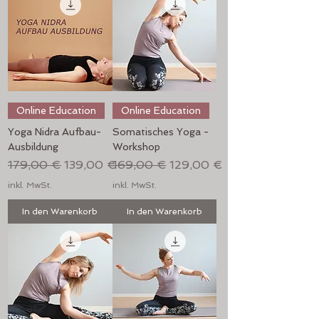
Online Education
Online Education
Yoga Nidra Aufbau-
Somatisches Yoga -
Ausbildung
Workshop
Standardpreis
Sale-Preis
Standardpreis
Sale-Preis
179,00 €
139,00 €
169,00 €
129,00 €
inkl. MwSt.
inkl. MwSt.
In den Warenkorb
In den Warenkorb