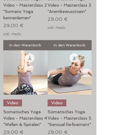
Video - Masterclass 2
Video - Masterclass 3
"Somatic Yoga
"Atembewusstsein"
kennenlernen"
Preis
29,00 €
Preis
29,00 €
inkl. MwSt.
inkl. MwSt.
In den Warenkorb
In den Warenkorb
Video
Video
Somatisches Yoga
Somatisches Yoga
Video - Masterclass 4
Video - Masterclass 5
"Wellen & Spiralen"
"Sensual Refinement"
Preis
Preis
29,00 €
29,00 €