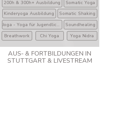
200h & 300h+ Ausbildung
Somatic Yoga
Kinderyoga Ausbildung
Somatic Shaking
Joga - Yoga für Jugendliche
Soundhealing
Breathwork
Chi Yoga
Yoga Nidra
AUS- & FORTBILDUNGEN IN
STUTTGART & LIVESTREAM