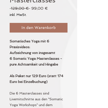
Masterclasses
Standardpreis
Sale-
 129,00 € 
99,00 €
Preis
inkl. MwSt.
In den Warenkorb
Somatisches Yoga mit 6
Praxisvideos:
Aufzeichnung von insgesamt
6 Somatic Yoga Masterclasses -
pure Achtsamkeit und Hingabe
Als Paket nur 129 Euro (statt 174
Euro bei Einzelbuchung)
Die 6 Masterclasses sind
Livemitschnitte aus den "Somatic
Yoga Workshops" und dem