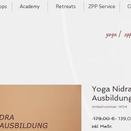
ops
Academy
Retreats
ZPP Service
C
yoga |
zp
Yoga Nidr
Ausbildun
Artikelnummer: W04
Stand
 179,00 € 
139,
inkl. MwSt.