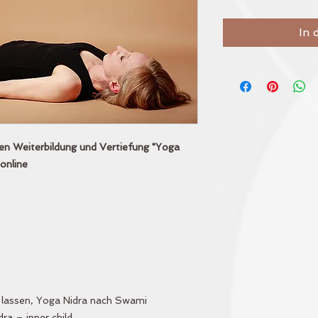
In 
en Weiterbildung und Vertiefung "Yoga
online
n lassen, Yoga Nidra nach Swami
a – inner child,