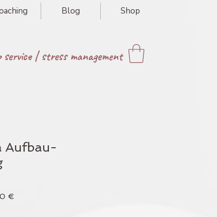
oaching
Blog
Shop
p service
|
stress management
a Aufbau-
g
ardpreis
Sale-
00 €
Preis