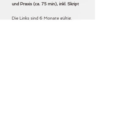
und Praxis (ca. 75 min), inkl. Skript
Die Links sind 6 Monate gültig.
-------
Du möchtest mehr?
Alle Live-Termine findest du
hier.
Aufbauend und vertiefend zu
diesem Workshop biete ich ebenfalls
an:
"Somatic Shaking II - Kraft &
Zauber der Schwingung"
Dieser Workshop ist zusammen mit
"Somatic Shaking II - Zauber &
Kraft der Schwingung" als 15h
Weiterbildung für Yogalehrer*innen