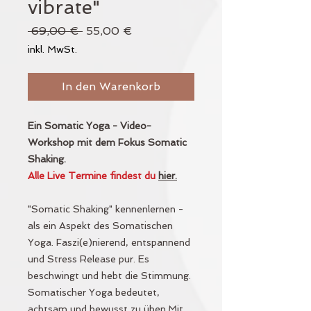
vibrate"
Standardpreis
Sale-
 69,00 € 
55,00 €
Preis
inkl. MwSt.
In den Warenkorb
Ein Somatic Yoga - Video-
Workshop mit dem Fokus Somatic
Shaking.
Alle Live Termine findest du
hier.
"Somatic Shaking" kennenlernen -
als ein Aspekt des Somatischen
Yoga. Faszi(e)nierend, entspannend
und Stress Release pur. Es
beschwingt und hebt die Stimmung.
Somatischer Yoga bedeutet,
achtsam und bewusst zu üben.Mit