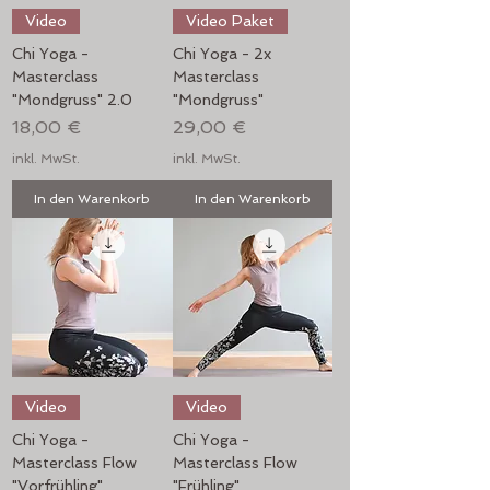
Video
Video Paket
Chi Yoga -
Chi Yoga - 2x
Masterclass
Masterclass
"Mondgruss" 2.0
"Mondgruss"
Preis
Preis
18,00 €
29,00 €
inkl. MwSt.
inkl. MwSt.
In den Warenkorb
In den Warenkorb
Video
Video
Chi Yoga -
Chi Yoga -
Masterclass Flow
Masterclass Flow
"Vorfrühling"
"Frühling"