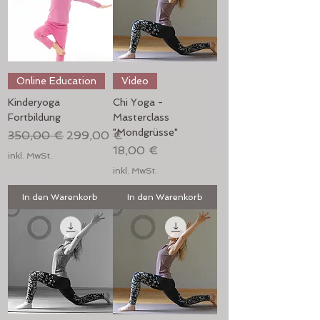
Online Education
Video
Kinderyoga
Chi Yoga -
Fortbildung
Masterclass
"Mondgrüsse"
Standardpreis
Sale-Preis
350,00 €
299,00 €
Preis
18,00 €
inkl. MwSt.
inkl. MwSt.
In den Warenkorb
In den Warenkorb