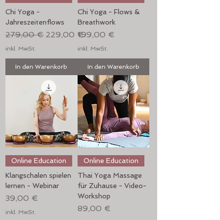
Chi Yoga -
Chi Yoga - Flows &
Jahreszeitenflows
Breathwork
Standardpreis
Sale-Preis
Preis
279,00 €
229,00 €
199,00 €
inkl. MwSt.
inkl. MwSt.
In den Warenkorb
In den Warenkorb
Online Education
Online Education
Klangschalen spielen
Thai Yoga Massage
lernen - Webinar
für Zuhause - Video-
Workshop
Preis
39,00 €
Preis
89,00 €
inkl. MwSt.