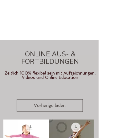
ONLINE AUS- &
FORTBILDUNGEN
Zeitlich 100% flexibel sein mit Aufzeichnungen,
Videos und Online Education
Vorherige laden