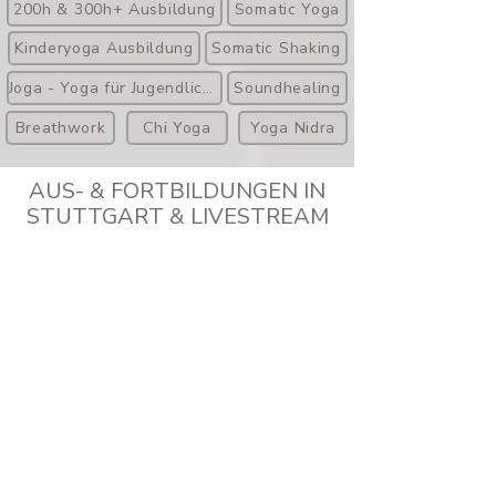
200h & 300h+ Ausbildung
Somatic Yoga
Kinderyoga Ausbildung
Somatic Shaking
Joga - Yoga für Jugendliche
Soundhealing
Breathwork
Chi Yoga
Yoga Nidra
AUS- & FORTBILDUNGEN IN
STUTTGART & LIVESTREAM