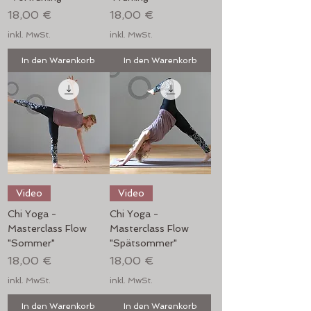
Preis
Preis
18,00 €
18,00 €
inkl. MwSt.
inkl. MwSt.
In den Warenkorb
In den Warenkorb
Video
Video
Chi Yoga -
Chi Yoga -
Masterclass Flow
Masterclass Flow
"Sommer"
"Spätsommer"
Preis
Preis
18,00 €
18,00 €
inkl. MwSt.
inkl. MwSt.
In den Warenkorb
In den Warenkorb