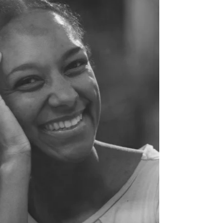
und führt ihre "Innerdance" und "Hypnolini"
Sessions auch im Yoga Soul durch. Die Energie-
Methode "Innerdance" kann zur inneren Heilung
beitragen und tiefe Einblicke in die eigenen
Lebensaufgaben und Hintergründe offenbaren. Es
ist wie ein innerer Tanz, wobei der Teilnehmer nur
auf einer Yogamatte liegt. Es braucht keine
Vorkenntnisse. Mit speziellen Playlisten,
Instrumenten und Düf