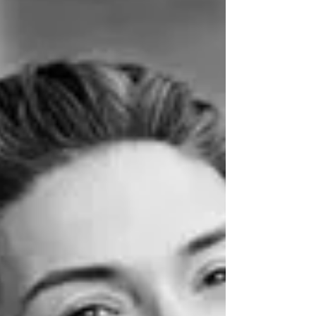
unterrichte sehr lange schon klassisches Pilates
und dies aus voller Überzeugung für einen
kraftvollen und gesunden Körper. Vor einigen
Jahren habe ich auch die Liebe zu Yoga entdeckt.
Ich mag die Kombination und Verbindung von
Pilates und Yoga, eine super Ergänzung. Es hat
mein Leben sehr verändert und bereichert, daß ich
es mir nicht mehr wegdenken kann. Die Verbindung
von Körper und Ge