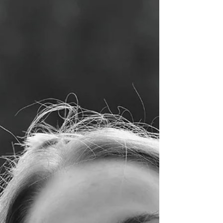
mehr missen möchte! Ab Herbst 2020 war mir
unmittelbar klar - Yoga ist nicht mehr aus meinem
Leben wegzudenken. Zu dem Zeitpunkt habe ich
nicht im Ansatz daran gedacht, selbst einmal zu
unterrichten. Zwischenzeitlich habe ich so viel
Gutes und Entwicklung erfahren dürfen (love goes
out to Mel and Lorena) sodass ich das, was Yoga
mir gibt