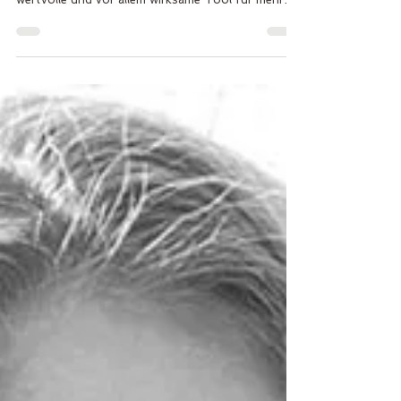
mir, dass Yoga für alle möglich ist, die dieses
wertvolle und vor allem wirksame Tool für mehr
Wohlbefinden und Zufriedenheit, weniger Stress
und mehr Lifebalance nutzen wollen. Bereits als
Teenager habe ich Yoga durch meine Mutter
kennengelernt, die selbst auch Yogalehrerin ist. Für
mich ist Yoga ein kraftvolles Werkzeug, um auf
allen Ebenen in Bewegung zu kommen und zugleich
in meine Mitte zu finden. Yoga lässt mich Spüren,