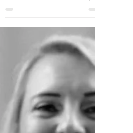
Yoga ist für mich nicht nur eine körperliche Praxis,
sondern ein Lifestyle – eine liebevolle Erinnerung
daran, die Schönheit des Lebens zu erkennen, zu
spüren und im Einklang mit dem Was ist zu leben.
Meine Yogareise begann 2007 in Shanghai. Ein
Jahr später erfüllte ich mir mit der 200h Vinyasa
Yogalehrerausbildung bei Lance Schuler meinen
Herzenswunsch. Es folgten viele weitere Jahre im
Ausland – in China, Singapur und Thailand – wo
ich unterrichtete, mich weiterbildete un