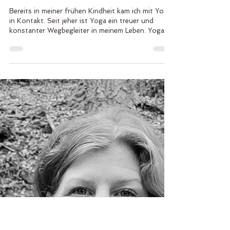
13. Dez. 2025
1 Min. Lesezeit
Jenefer Ansah
Bereits in meiner frühen Kindheit kam ich mit Yoga
in Kontakt. Seit jeher ist Yoga ein treuer und
konstanter Wegbegleiter in meinem Leben. Yoga
verleiht mir das wunderschöne Gefühl, mit mir
selber in Kontakt zu sein - ganz bei mir zu sein. Es
schenkt mir innere Ruhe und Balance, Freiheit und
Flexibilität. Mein Wegbegleiter Yoga hat mich 2018
zur Thai Yoga Massage geführt. Der Zauber der
Berührung, die Entspannung und das Loslassen
faszinieren mich immer wieder aufs Neue und s