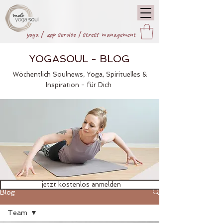
yoga |
zpp service
|
stress management
YOGASOUL - BLOG
Wöchentlich Soulnews, Yoga, Spirituelles &
Inspiration - für Dich
jetzt kostenlos anmelden
Blog
Team