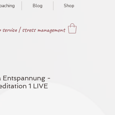
oaching
Blog
Shop
p service
|
stress management
a Entspannung -
ditation 1 LIVE