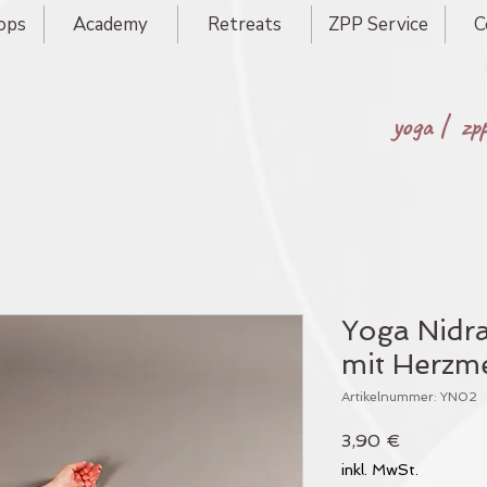
ops
Academy
Retreats
ZPP Service
C
yoga |
zp
Yoga Nidr
mit Herzme
Artikelnummer: YN02
Preis
3,90 €
inkl. MwSt.