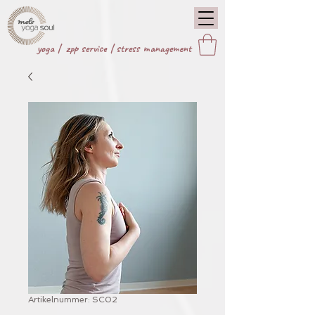
yoga |
zpp service
|
stress management
Artikelnummer: SC02