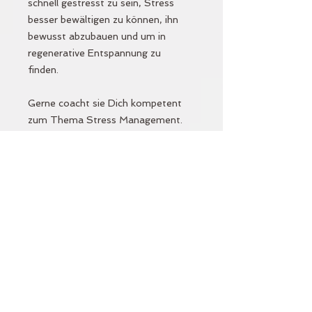
schnell gestresst zu sein, Stress
besser bewältigen zu können, ihn
bewusst abzubauen und um in
regenerative Entspannung zu
finden.
Gerne coacht sie Dich kompetent
zum Thema Stress Management.
Ganz nach dem Motto: Alles, was
Du wissen musst, um für Dich
Deinen Weg zu echter Lifebalance
zu finden!
Format:
Telefontermin oder Zoom-Meeting
(Du entscheidest)
Dauer:
1 x 75 min, 3 x
60 min
Dein Erstgespräch dauert 75 min -