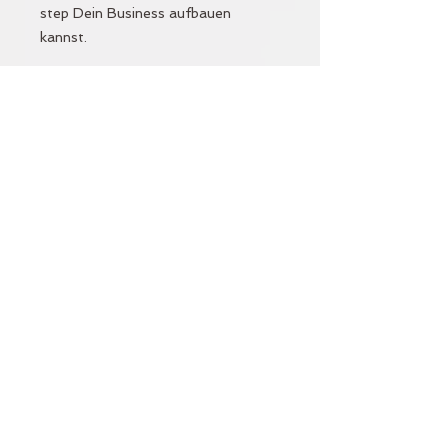
step Dein Business aufbauen
kannst.
Gerne coacht sie Dich kompetent
zum Thema Yoga & Business.
Ganz nach dem Motto: Alles, was
Du wissen musst.
Format:
1x Zoom-Meeting oder
Telefontermin (Du entscheidest)
+ Checkliste first steps als
Yogalehrer*in
Dauer: