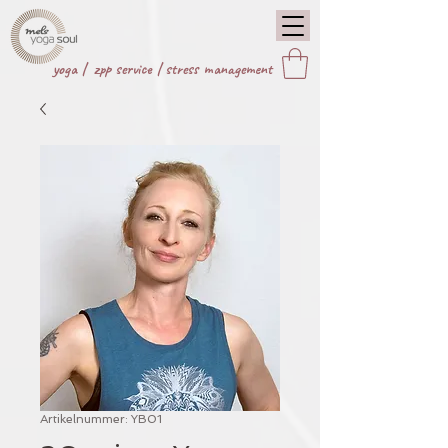
yoga |
zpp service
|
stress management
Artikelnummer: YB01