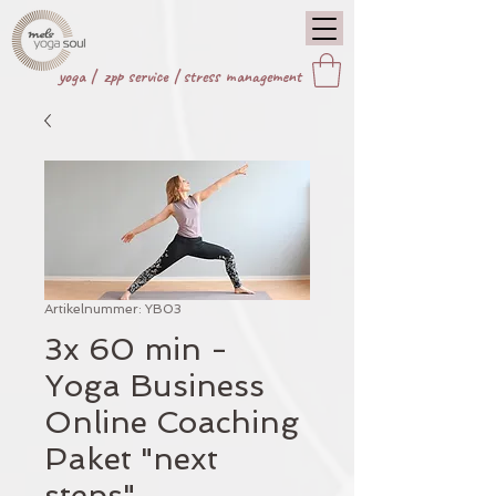
yoga |
zpp service
|
stress management
Artikelnummer: YB03
3x 60 min -
Yoga Business
Online Coaching
Paket "next
steps"