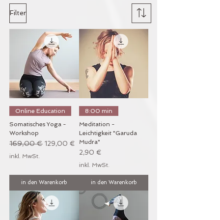
Filter
Online Education
8:00 min
Somatisches Yoga -
Meditation -
Workshop
Leichtigkeit "Garuda
Mudra"
Standardpreis
169,00 €
Sale-Preis
129,00 €
Preis
2,90 €
inkl. MwSt.
inkl. MwSt.
in den Warenkorb
in den Warenkorb