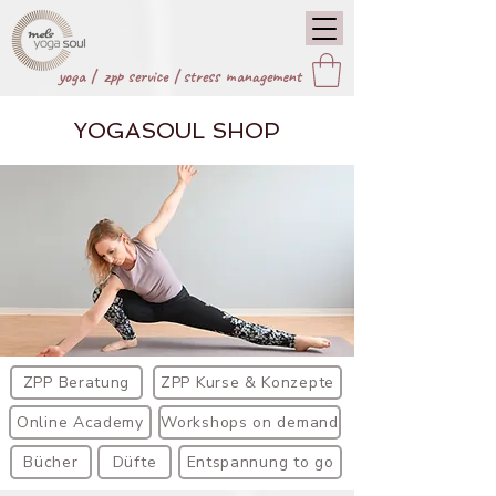
yoga |
zpp service
|
stress management
YOGASOUL SHOP
ZPP Beratung
ZPP Kurse & Konzepte
Online Academy
Workshops on demand
Bücher
Düfte
Entspannung to go