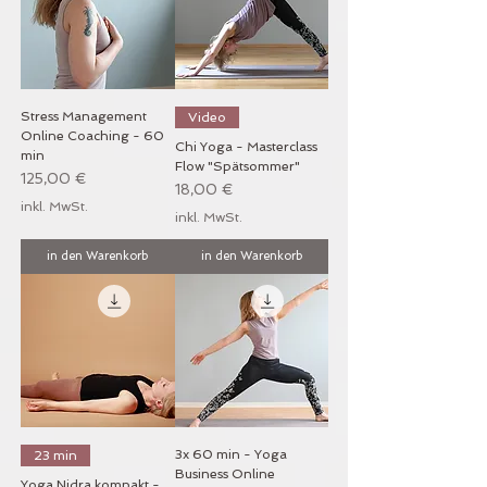
Stress Management
Video
Online Coaching - 60
Chi Yoga - Masterclass
min
Flow "Spätsommer"
Preis
125,00 €
Preis
18,00 €
inkl. MwSt.
inkl. MwSt.
in den Warenkorb
in den Warenkorb
3x 60 min - Yoga
23 min
Business Online
Yoga Nidra kompakt -