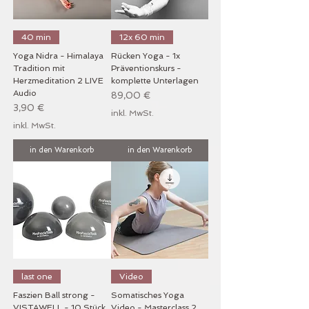
40 min
12x 60 min
Yoga Nidra - Himalaya
Rücken Yoga - 1x
Tradition mit
Präventionskurs -
Herzmeditation 2 LIVE
komplette Unterlagen
Audio
Preis
89,00 €
Preis
3,90 €
inkl. MwSt.
inkl. MwSt.
in den Warenkorb
in den Warenkorb
last one
Video
Faszien Ball strong -
Somatisches Yoga
VISTAWELL - 10 Stück
Video - Masterclass 2