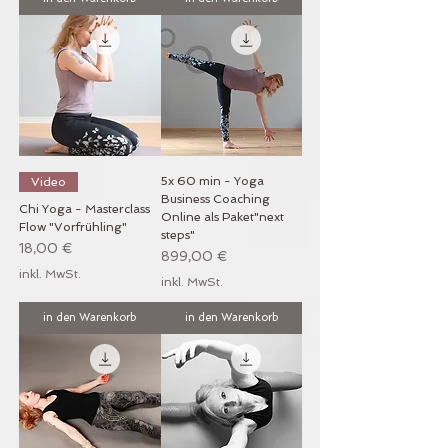
5x 60 min - Yoga
Video
Business Coaching
Chi Yoga - Masterclass
Online als Paket"next
Flow "Vorfrühling"
steps"
Preis
18,00 €
Preis
899,00 €
inkl. MwSt.
inkl. MwSt.
in den Warenkorb
in den Warenkorb