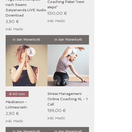
Coaching Paket "next
nach Swami
steps"
Satyananda LIVE Audio
Preis
550,00 €
Download
inkl. MwSt.
Preis
3,90 €
inkl. MwSt.
in den Warenkorb
in den Warenkorb
Stress Management
8:40 min
Online Coaching XL - 1
Meditation -
Call
Lichtwurzeln
Preis
199,00 €
Preis
2,90 €
inkl. MwSt.
inkl. MwSt.
in den Warenkorb
in den Warenkorb