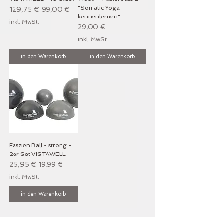
"Somatic Yoga
Standardpreis
129,75 €
Sale-Preis
99,00 €
kennenlernen"
inkl. MwSt.
Preis
29,00 €
inkl. MwSt.
in den Warenkorb
in den Warenkorb
Faszien Ball - strong -
2er Set VISTAWELL
Standardpreis
25,95 €
Sale-Preis
19,99 €
inkl. MwSt.
in den Warenkorb