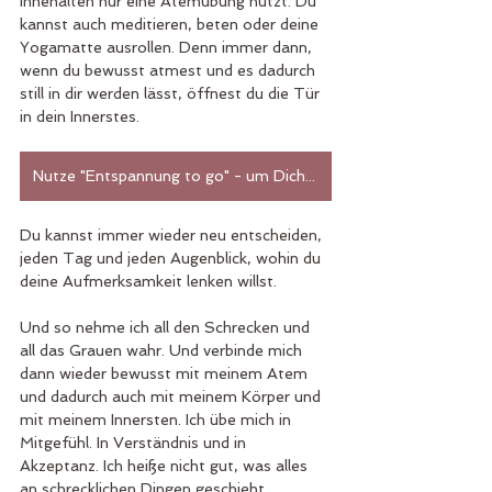
Innehalten nur eine Atemübung nutzt. Du 
kannst auch meditieren, beten oder deine 
Yogamatte ausrollen. Denn immer dann, 
wenn du bewusst atmest und es dadurch 
still in dir werden lässt, öffnest du die Tür 
in dein Innerstes. 
Nutze "Entspannung to go" - um Dich mit Dir selbst zu verbinden
Du kannst immer wieder neu entscheiden, 
jeden Tag und jeden Augenblick, wohin du 
deine Aufmerksamkeit lenken willst.
Und so nehme ich all den Schrecken und 
all das Grauen wahr. Und verbinde mich 
dann wieder bewusst mit meinem Atem 
und dadurch auch mit meinem Körper und 
mit meinem Innersten. Ich übe mich in 
Mitgefühl. In Verständnis und in 
Akzeptanz. Ich heiße nicht gut, was alles 
an schrecklichen Dingen geschieht. 