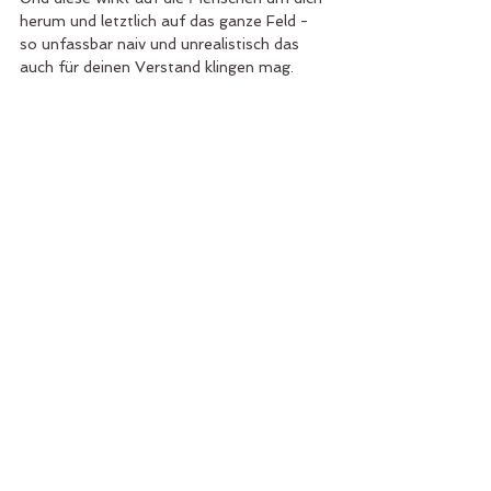
herum und letztlich auf das ganze Feld - 
so unfassbar naiv und unrealistisch das 
auch für deinen Verstand klingen mag.
Krieg oder Frieden - sogar logisch 
betrachtet ist alles möglich 
Wenn du dir nun vorstellst, was geschieht, 
wenn das viele Menschen tun, dann dürfte 
auch für deinen kritischen, skeptischen 
Verstand klar sein, dass die Summe aller, 
die inneren Frieden schaffen, eine 
immense Wirkung hat und nicht nur haben 
kann.
Also warte nicht darauf, dass andere 
losgehen und aktiv werden, denn das 
geschieht bereits. Jeden Tag, jeden 
Moment. Finde deinen eigenen inneren 
Frieden - und diesen teilst du durch seine 
Energie automatisch mit der Welt. Und so 