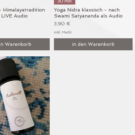
chnellansicht
Schnellansicht
30 min
- Himalayatradition
Yoga Nidra klassisch - nach
 LIVE Audio
Swami Satyananda als Audio
Preis
3,90 €
inkl. MwSt.
en Warenkorb
in den Warenkorb