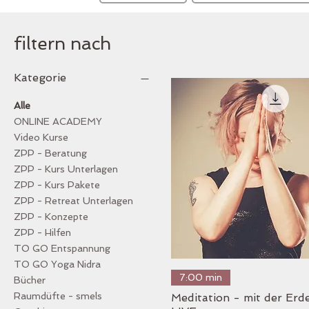
filtern nach
Kategorie
Alle
ONLINE ACADEMY
Video Kurse
ZPP - Beratung
ZPP - Kurs Unterlagen
ZPP - Kurs Pakete
ZPP - Retreat Unterlagen
ZPP - Konzepte
ZPP - Hilfen
TO GO Entspannung
TO GO Yoga Nidra
Schnellansicht
7:00 min
Bücher
Raumdüfte - smels
Meditation - mit der Erd