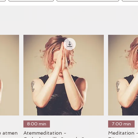
Schnellansicht
S
8:00 min
7:00 min
e atmen
Atemmeditation -
Meditation -