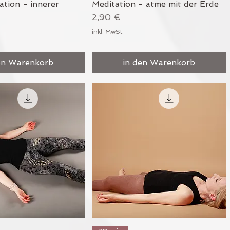
tion - innerer
Meditation - atme mit der Erde
Preis
2,90 €
inkl. MwSt.
en Warenkorb
in den Warenkorb