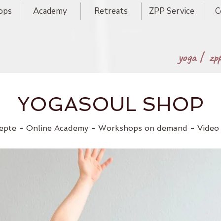
ops
Academy
Retreats
ZPP Service
C
yoga |
zp
YOGASOUL SHOP
epte - Online Academy - Workshops on demand - Video