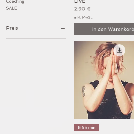
LIVE
Coaching
Preis
SALE
2,90 €
inkl. MwSt.
Preis
in den Warenkor
0 €
1.099 €
Schnellansicht
6:55 min