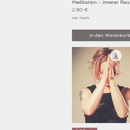
Meditation - innerer Ra
Preis
2,90 €
inkl. MwSt.
in den Warenkor