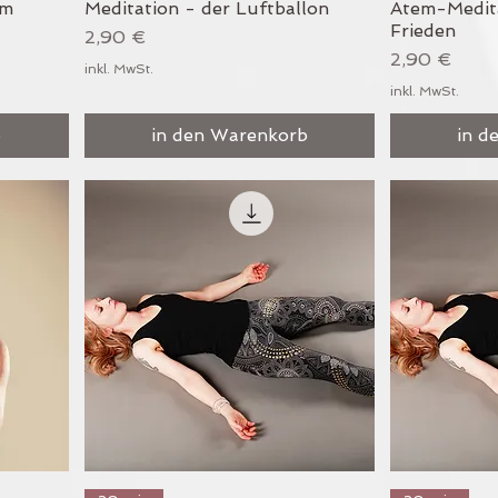
um
Meditation - der Luftballon
Atem-Medita
Frieden
Preis
2,90 €
Preis
2,90 €
inkl. MwSt.
inkl. MwSt.
b
in den Warenkorb
in d