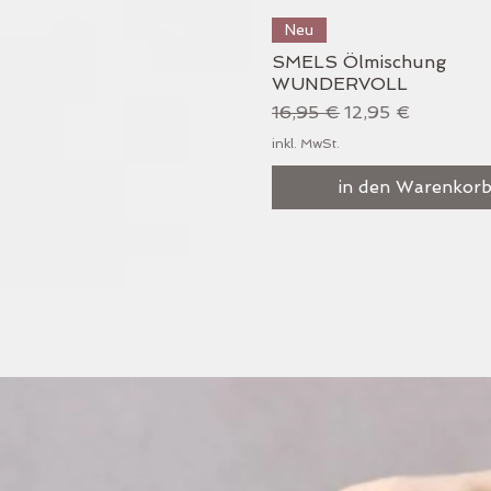
Schnellansicht
Neu
SMELS Ölmischung
WUNDERVOLL
Standardpreis
Sale-Preis
16,95 €
12,95 €
inkl. MwSt.
in den Warenkor