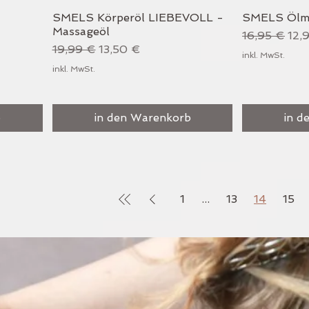
SMELS Körperöl LIEBEVOLL -
SMELS Ölm
Schnellansicht
S
Massageöl
Standardpre
Sal
16,95 €
12,
Standardpreis
Sale-Preis
19,99 €
13,50 €
inkl. MwSt.
inkl. MwSt.
b
in den Warenkorb
in d
1
...
13
14
15