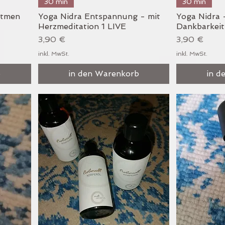
Schnellansicht
S
30 min
30 min
atmen
Yoga Nidra Entspannung - mit
Yoga Nidra 
Herzmeditation 1 LIVE
Dankbarkeit
Preis
Preis
3,90 €
3,90 €
inkl. MwSt.
inkl. MwSt.
b
in den Warenkorb
in d