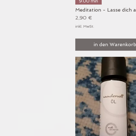
Schnellansicht
9:00 min
Meditation - Lasse dich 
Preis
2,90 €
inkl. MwSt.
in den Warenkor