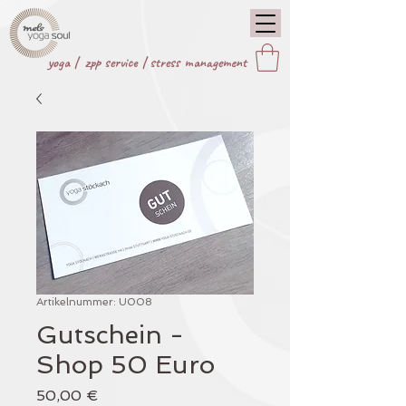
yoga |
zpp service
|
stress management
Artikelnummer: U008
Gutschein -
Shop 50 Euro
Preis
50,00 €