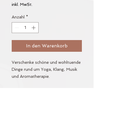
inkl. MwSt.
Anzahl
*
In den Warenkorb
Verschenke schöne und wohltuende
Dinge rund um Yoga, Klang, Musik
und Aromatherapie.
Den Gutschein kannst Du beim
Einkauf im Studio-Shop und ebenso
im Online-Shop (Zahlung per
Vorauskasse) einlösen.