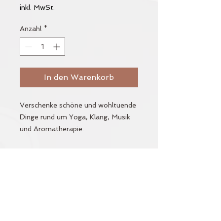
inkl. MwSt.
Anzahl
*
In den Warenkorb
Verschenke schöne und wohltuende
Dinge rund um Yoga, Klang, Musik
und Aromatherapie.
Den Gutschein kannst Du beim
Einkauf im Studio-Shop und ebenso
im Online-Shop (Zahlung per
Vorauskasse) einlösen.