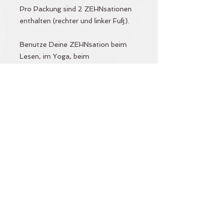
Pro Packung sind 2 ZEHNsationen
enthalten (rechter und linker Fuß).
Benutze Deine ZEHNsation beim
Lesen, im Yoga, beim
Fitnesstraining, im Büro oder
einfach beim Entspannen. Mit
ZEHNsation schärfst Du Dein
Bewusstsein für die Elastizität und
Tragfähigkeit Deiner Füsse.
Reaktiviere nachhaltig Deine Zehen-
und Fußmuskulatur. Entspanne
dadurch auch Deine Nacken-,
Schulter- und Rückenmuskulatur.
Damit Du auch morgen noch
dynamisch auftreten kannst!
Aus hygienischen Gründen ist ein