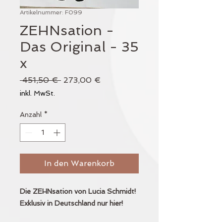
Artikelnummer: F099
ZEHNsation -
Das Original - 35
x
Standardpreis
Sale-
 451,50 € 
273,00 €
Preis
inkl. MwSt.
Anzahl
*
In den Warenkorb
Die ZEHNsation von Lucia Schmidt!
Exklusiv in Deutschland nur hier!