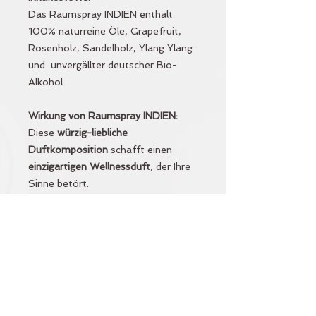
Das Raumspray INDIEN enthält
100% naturreine Öle, Grapefruit,
Rosenholz, Sandelholz, Ylang Ylang
und unvergällter deutscher Bio-
Alkohol
Wirkung von Raumspray INDIEN:
Diese
würzig-liebliche
Duftkomposition
schafft einen
einzigartigen Wellnessduft
, der Ihre
Sinne betört.
Tauchen Sie ein in die würzige Welt
Indiens.
Indien ist wohlig-warm und sinnlich,
es beruhigt und betört sanft
exotisch.
50ml