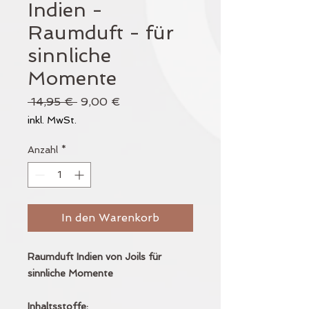
Indien -
Raumduft - für
sinnliche
Momente
Standardpreis
Sale-
 14,95 € 
9,00 €
Preis
inkl. MwSt.
Anzahl
*
In den Warenkorb
Raumduft Indien von Joils für
sinnliche Momente
Inhaltsstoffe: