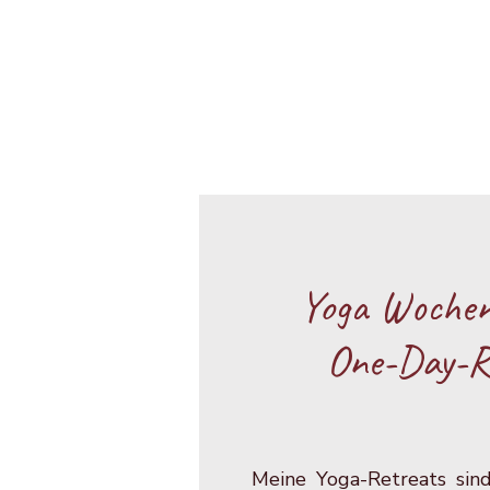
Yoga Woche
One-Day-R
Meine Yoga-Retreats si