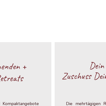
Dein
nenden +
Zuschuss Dei
etreats
nd Kompaktangebote
Die mehrtägigen Ret