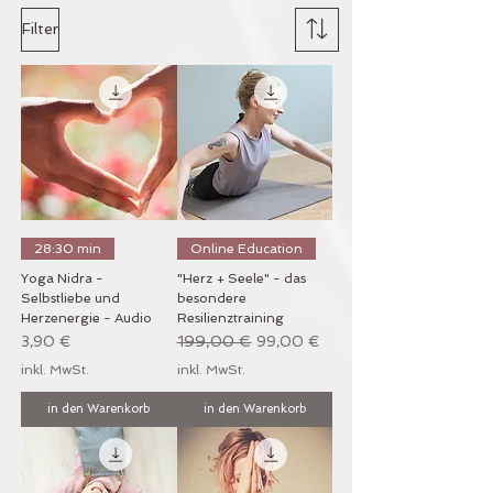
Filter
28:30 min
Online Education
Yoga Nidra -
"Herz + Seele" - das
Selbstliebe und
besondere
Herzenergie - Audio
Resilienztraining
Preis
Standardpreis
199,00 €
Sale-Preis
3,90 €
99,00 €
inkl. MwSt.
inkl. MwSt.
in den Warenkorb
in den Warenkorb