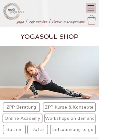
yoga |
zpp service
|
stress management
YOGASOUL SHOP
ZPP Beratung
ZPP Kurse & Konzepte
Online Academy
Workshops on demand
Bücher
Düfte
Entspannung to go