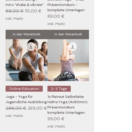
Intro "shake & vibrate"
Präventionskurs -
komplette Unterlagen
Standardpreis
69,00 €
Sale-Preis
55,00 €
Preis
89,00 €
inkl. MwSt.
inkl. MwSt.
in den Warenkorb
in den Warenkorb
Online Education
2-3 Tage
Joga - Yoga für
1x Retreat Selbstliebe
Jugendliche Ausbildung
Hatha Yoga (4x90min)
Präventionskurs
Standardpreis
299,00 €
Sale-Preis
269,00 €
komplette Unterlagen
inkl. MwSt.
Preis
99,00 €
inkl. MwSt.