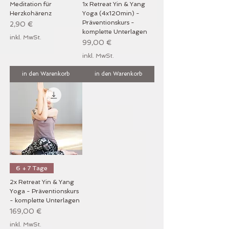
Meditation für
1x Retreat Yin & Yang
Herzkohärenz
Yoga (4x120min) -
Präventionskurs -
Preis
2,90 €
komplette Unterlagen
inkl. MwSt.
Preis
99,00 €
inkl. MwSt.
in den Warenkorb
in den Warenkorb
6 + 7 Tage
2x Retreat Yin & Yang
Yoga - Präventionskurs
- komplette Unterlagen
Preis
169,00 €
inkl. MwSt.