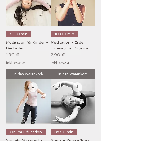
6:00 min
10:00 min
Meditation für Kinder -
Meditation - Erde,
Die Feder
Himmel und Balance
Preis
Preis
1,90 €
2,90 €
inkl. MwSt.
inkl. MwSt.
in den Warenkorb
in den Warenkorb
Online Education
8x 60 min
Somatic Shaking I -
Somatic Yoga - 1x als