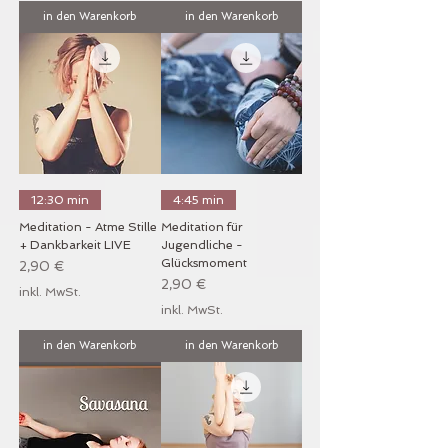
in den Warenkorb
in den Warenkorb
12:30 min
4:45 min
Meditation - Atme Stille
Meditation für
+ Dankbarkeit LIVE
Jugendliche -
Glücksmoment
Preis
2,90 €
Preis
2,90 €
inkl. MwSt.
inkl. MwSt.
in den Warenkorb
in den Warenkorb