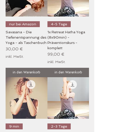
nur bei Amazon
4-5 Tage
Savasana - Die
1x Retreat Hatha Yoga
Tiefenentspannung des
(8x90min) -
Yoga - als Taschenbuch
Präventionskurs -
komplett
Preis
30,00 €
Preis
99,00 €
inkl. MwSt.
inkl. MwSt.
in den Warenkorb
in den Warenkorb
9 min
2-3 Tage