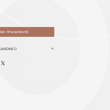
den Warenkorb
SANDINFO
ind Bruttopreise inkl. MwSt.
berechnen sich nach Gewicht
Die Versandkosten und auch die
enkorb vor Abschluss Deiner
sen.