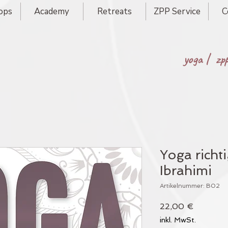
ops
Academy
Retreats
ZPP Service
C
yoga |
zp
Yoga richt
Ibrahimi
Artikelnummer: B02
Preis
22,00 €
inkl. MwSt.