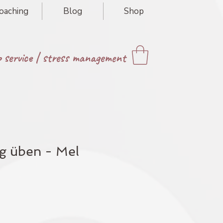
oaching
Blog
Shop
p service
|
stress management
ig üben - Mel