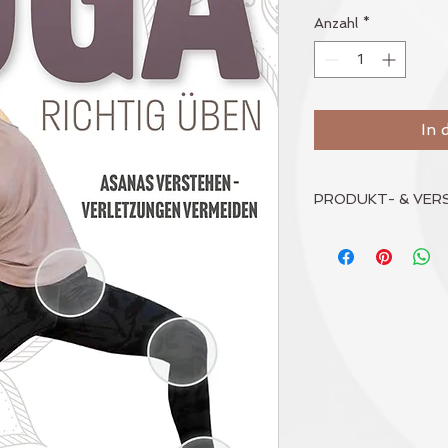
Anzahl
*
In 
PRODUKT- & VER
Alle Produktpreise s
Die Versandkosten 
Deiner Bestellung. 
MwSt werden im War
Bestellung ausgewie