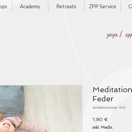
ops
Academy
Retreats
ZPP Service
C
yoga |
zp
Meditation
Feder
Artikelnummer: E41
Preis
1,90 €
inkl. MwSt.