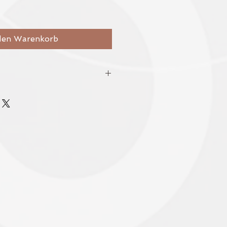
den Warenkorb
 wurden nach bestem Wissen und
getragen. Alle Angaben erfolgen
hr.