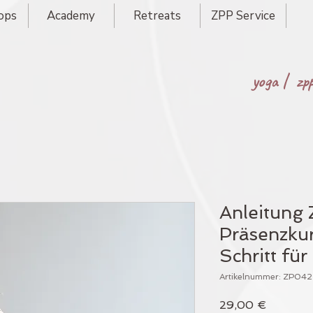
ops
Academy
Retreats
ZPP Service
yoga |
zp
Anleitung
Präsenzkurs
Schritt für
Artikelnummer: ZP042
Preis
29,00 €