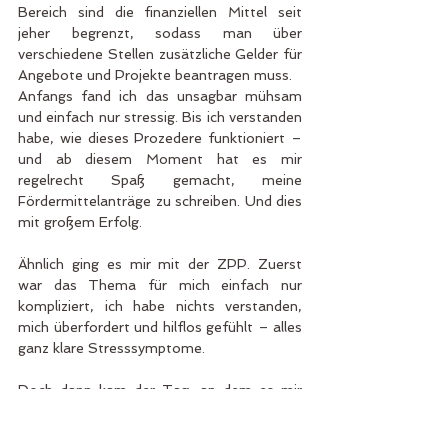
Bereich sind die finanziellen Mittel seit 
jeher begrenzt, sodass man über 
verschiedene Stellen zusätzliche Gelder für 
Angebote und Projekte beantragen muss.
Anfangs fand ich das unsagbar mühsam 
und einfach nur stressig. Bis ich verstanden 
habe, wie dieses Prozedere funktioniert – 
und ab diesem Moment hat es mir 
regelrecht Spaß gemacht, meine 
Fördermittelanträge zu schreiben. Und dies 
mit großem Erfolg.
Ähnlich ging es mir mit der ZPP. Zuerst 
war das Thema für mich einfach nur 
kompliziert, ich habe nichts verstanden, 
mich überfordert und hilflos gefühlt – alles 
ganz klare Stresssymptome.
Doch dann kam der Tag, an dem es mir 
wie Schuppen von den Augen fiel: Ich 
erkannte, dass die ZPP ganz ähnlich 